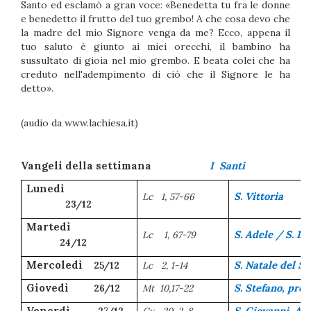
Santo ed esclamò a gran voce: «Benedetta tu fra le donne
e benedetto il frutto del tuo grembo! A che cosa devo che
la madre del mio Signore venga da me? Ecco, appena il
tuo saluto è giunto ai miei orecchi, il bambino ha
sussultato di gioia nel mio grembo. E beata colei che ha
creduto nell'adempimento di ciò che il Signore le ha
detto».
(audio da www.lachiesa.it)
Vangeli della settimana
I Santi
Lunedì
S. Vittoria
Lc
1, 57-66
23/12
Martedì
S. Adele / S. De
Lc
1, 67-79
24/12
Mercoledì
S. Natale del S
25/12
Lc
2, 1-14
Giovedì
S. Stefano, pro
26/12
Mt
10,17-22
Venerdì
S. Giovanni, Ap