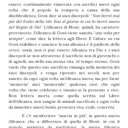
essere continuamente rinnovata con sacrifici nuovi ogni
volta che il popolo la rompeva a causa della sua
disobbedienza, Gesù dice ai suoi discepoli: “
Non berrò mai
più del frutto della vite fino al giorno in cui lo berrò nuovo
nel Regno di Dio
”. L’Alleanza di Mosè, quindi, ha carattere
provvisorio; l’Alleanza di Gesù viene sancita “
una volta per
sempre
”, come dice la lettera agli Ebrei. E l’altare su cui
Gesù stabilisce e sancisce la sua alleanza è il patibolo della
croce: ossia, non ci può essere Alleanza tra Dio e i suoi
discepoli se non attraverso il sacrificio non di giovenchi o
di agnelli, ma della sua stessa vita. Al tempo stesso, Gesù
vuole che questo suo sacrificio rimanga nella memoria dei
suoi discepoli, e venga ripetuto nei secoli, non per
sancire da capo ogni volta un’Alleanza nuova, ma per farne
“memoria”, anzi “memoriale”, qualcosa, cioè, che ogni
volta che viene celebrato e vissuto si fa presente e vivo.
Non lettera morta come quella scritta sul Libro
dell’Alleanza; non sangue di animali sacrificati e ogni volta
da immolare nuovi; bensì, presenza viva, reale, concreta.
E c’è un’ulteriore “marcia in più”, in questa nuova
Alleanza: che a differenza di quella di Mosè, in cui il
popolo assisteva da spettatore, la nuova Alleanza