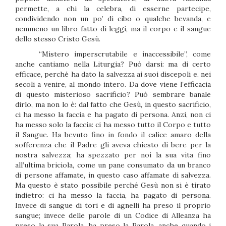
permette, a chi la celebra, di esserne partecipe,
condividendo non un po’ di cibo o qualche bevanda, e
nemmeno un libro fatto di leggi, ma il corpo e il sangue
dello stesso Cristo Gesù.
“Mistero imperscrutabile e inaccessibile”, come
anche cantiamo nella Liturgia? Può darsi: ma di certo
efficace, perché ha dato la salvezza ai suoi discepoli e, nei
secoli a venire, al mondo intero. Da dove viene l’efficacia
di questo misterioso sacrificio? Può sembrare banale
dirlo, ma non lo è: dal fatto che Gesù, in questo sacrificio,
ci ha messo la faccia e ha pagato di persona. Anzi, non ci
ha messo solo la faccia: ci ha messo tutto il Corpo e tutto
il Sangue. Ha bevuto fino in fondo il calice amaro della
sofferenza che il Padre gli aveva chiesto di bere per la
nostra salvezza; ha spezzato per noi la sua vita fino
all’ultima briciola, come un pane consumato da un branco
di persone affamate, in questo caso affamate di salvezza.
Ma questo è stato possibile perché Gesù non si è tirato
indietro: ci ha messo la faccia, ha pagato di persona.
Invece di sangue di tori e di agnelli ha preso il proprio
sangue; invece delle parole di un Codice di Alleanza ha
preso la sua Parola, ha preso la Parola, anche quando i