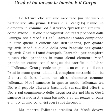
Gesù ci ha messo la faccia. E il Corpo.
Le letture che abbiamo ascoltato (mi riferisco in
particolare alla prima lettura e al Vangelo) hanno un
elemento in comune: ed è il verbo “prendere”, riferito –
come azione – ai due protagonisti dei testi proposti dalla
Liturgia, ossia Mosè e Gesù. Entrambi stanno compiendo
un rito: quello a conclusione dell’Alleanza, per quanto
riguarda Mosè, e quello della cena Pasquale per quanto
riguarda Gesù e i suoi discepoli. Entrambi, per compiere
questo rito, prendono in mano alcuni elementi: Mosè
prende un catino con il sangue dei sacrifici e il Libro
dell’Alleanza, Gesù prende un pane e un calice con il vino.
Presi in mano questi elementi, compiono entrambi dei riti
che tra di loro hanno un altro elemento comune:
l’Alleanza. Mosè sancisce in questo modo l’Alleanza tra
Dio e il popolo d’Israele basandola sui sacrifici offerti a
Dio e sul compimento delle Leggi scritte nel libro; Gesù
sancisce la nuova Alleanza basandola su un pezzo di pane
e un po’ di vino condivisi con i suoi discepoli.
Ma mentre l’Alleanza stabilita da Mosè doveva