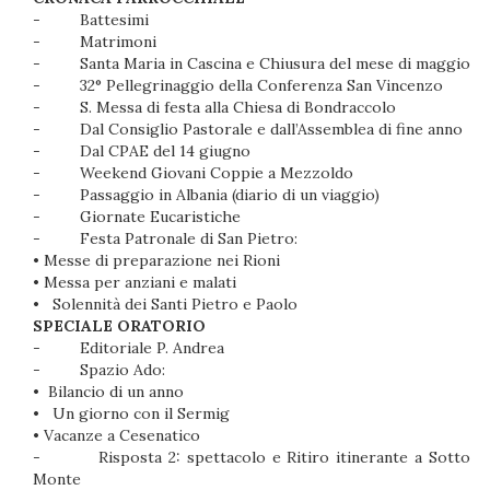
-
Battesimi
-
Matrimoni
-
Santa Maria in Cascina e Chiusura del mese di maggio 2
-
32° Pellegrinaggio della Conferenza San Vincenzo
-
S. Messa di festa alla Chiesa di Bondraccolo
-
Dal Consiglio Pastorale e dall’Assemblea di fine anno
-
Dal CPAE del 14 giugno
-
Weekend Giovani Coppie a Mezzoldo
-
Passaggio in Albania (diario di un viaggio)
-
Giornate Eucaristiche
-
Festa Patronale di San Pietro:
•
Messe di preparazione nei Rioni
•
Messa per anziani e malati
•
Solennità dei Santi Pietro e Paolo
SPECIALE ORATORIO
-
Editoriale P. Andrea
-
Spazio Ado:
•
Bilancio di un anno
•
Un giorno con il Sermig
•
Vacanze a Cesenatico
-
Risposta 2: spettacolo e Ritiro itinerante a Sotto il
Monte