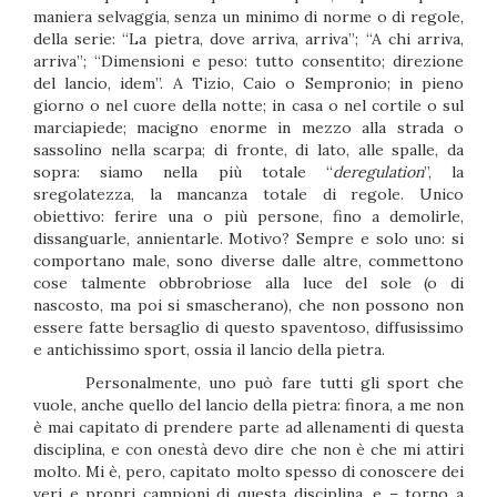
maniera selvaggia, senza un minimo di norme o di regole,
della serie: “La pietra, dove arriva, arriva”; “A chi arriva,
arriva”; “Dimensioni e peso: tutto consentito; direzione
del lancio, idem”. A Tizio, Caio o Sempronio; in pieno
giorno o nel cuore della notte; in casa o nel cortile o sul
marciapiede; macigno enorme in mezzo alla strada o
sassolino nella scarpa; di fronte, di lato, alle spalle, da
sopra: siamo nella più totale “
deregulation
”, la
sregolatezza, la mancanza totale di regole. Unico
obiettivo: ferire una o più persone, fino a demolirle,
dissanguarle, annientarle. Motivo? Sempre e solo uno: si
comportano male, sono diverse dalle altre, commettono
cose talmente obbrobriose alla luce del sole (o di
nascosto, ma poi si smascherano), che non possono non
essere fatte bersaglio di questo spaventoso, diffusissimo
e antichissimo sport, ossia il lancio della pietra.
Personalmente, uno può fare tutti gli sport che
vuole, anche quello del lancio della pietra: finora, a me non
è mai capitato di prendere parte ad allenamenti di questa
disciplina, e con onestà devo dire che non è che mi attiri
molto. Mi è, pero, capitato molto spesso di conoscere dei
veri e propri campioni di questa disciplina, e – torno a