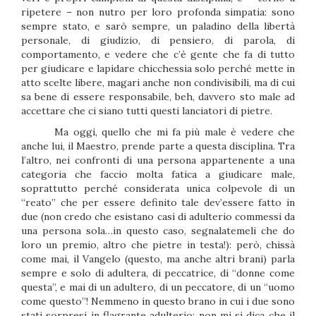
ripetere – non nutro per loro profonda simpatia: sono
sempre stato, e sarò sempre, un paladino della libertà
personale, di giudizio, di pensiero, di parola, di
comportamento, e vedere che c’è gente che fa di tutto
per giudicare e lapidare chicchessia solo perché mette in
atto scelte libere, magari anche non condivisibili, ma di cui
sa bene di essere responsabile, beh, davvero sto male ad
accettare che ci siano tutti questi lanciatori di pietre.
Ma oggi, quello che mi fa più male è vedere che
anche lui, il Maestro, prende parte a questa disciplina. Tra
l’altro, nei confronti di una persona appartenente a una
categoria che faccio molta fatica a giudicare male,
soprattutto perché considerata unica colpevole di un
“reato” che per essere definito tale dev’essere fatto in
due (non credo che esistano casi di adulterio commessi da
una persona sola…in questo caso, segnalatemeli che do
loro un premio, altro che pietre in testa!): però, chissà
come mai, il Vangelo (questo, ma anche altri brani) parla
sempre e solo di adultera, di peccatrice, di “donne come
questa”, e mai di un adultero, di un peccatore, di un “uomo
come questo”! Nemmeno in questo brano in cui i due sono
stati sorpresi in flagrante adulterio; non mi si dica che il