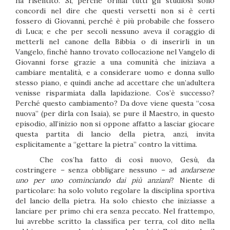
ha risentito. Sì, perché ormai tutti gli studiosi sono
concordi nel dire che questi versetti non si è certi
fossero di Giovanni, perché è più probabile che fossero
di Luca; e che per secoli nessuno aveva il coraggio di
metterli nel canone della Bibbia o di inserirli in un
Vangelo, finché hanno trovato collocazione nel Vangelo di
Giovanni forse grazie a una comunità che iniziava a
cambiare mentalità, e a considerare uomo e donna sullo
stesso piano, e quindi anche ad accettare che un’adultera
venisse risparmiata dalla lapidazione. Cos’è successo?
Perché questo cambiamento? Da dove viene questa “cosa
nuova” (per dirla con Isaia), se pure il Maestro, in questo
episodio, all’inizio non si oppone affatto a lasciar giocare
questa partita di lancio della pietra, anzi, invita
esplicitamente a “gettare la pietra” contro la vittima.
Che cos’ha fatto di così nuovo, Gesù, da
costringere – senza obbligare nessuno – ad
andarsene
uno per uno cominciando dai più anziani
? Niente di
particolare: ha solo voluto regolare la disciplina sportiva
del lancio della pietra. Ha solo chiesto che iniziasse a
lanciare per primo chi era senza peccato. Nel frattempo,
lui avrebbe scritto la classifica per terra, col dito nella