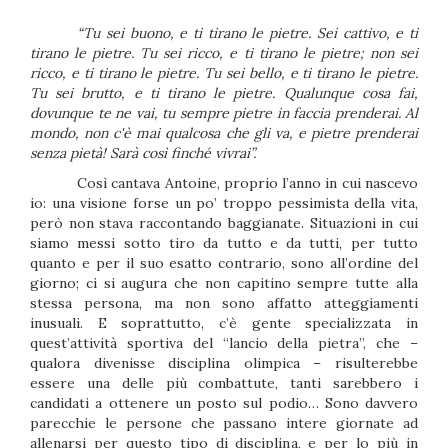
“Tu sei buono, e ti tirano le pietre. Sei cattivo, e ti
tirano le pietre. Tu sei ricco, e ti tirano le pietre; non sei
ricco, e ti tirano le pietre. Tu sei bello, e ti tirano le pietre.
Tu sei brutto, e ti tirano le pietre. Qualunque cosa fai,
dovunque te ne vai, tu sempre pietre in faccia prenderai. Al
mondo, non c'è mai qualcosa che gli va, e pietre prenderai
senza pietà! Sarà così finché vivrai”.
Così cantava Antoine, proprio l’anno in cui nascevo
io: una visione forse un po’ troppo pessimista della vita,
però non stava raccontando baggianate. Situazioni in cui
siamo messi sotto tiro da tutto e da tutti, per tutto
quanto e per il suo esatto contrario, sono all’ordine del
giorno; ci si augura che non capitino sempre tutte alla
stessa persona, ma non sono affatto atteggiamenti
inusuali. E soprattutto, c’è gente specializzata in
quest’attività sportiva del “lancio della pietra”, che –
qualora divenisse disciplina olimpica – risulterebbe
essere una delle più combattute, tanti sarebbero i
candidati a ottenere un posto sul podio… Sono davvero
parecchie le persone che passano intere giornate ad
allenarsi per questo tipo di disciplina, e per lo più in