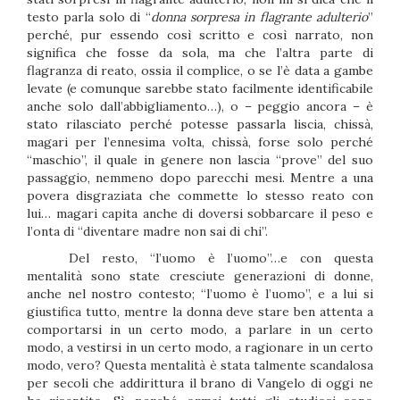
testo parla solo di “
donna sorpresa in flagrante adulterio
”
perché, pur essendo così scritto e così narrato, non
significa che fosse da sola, ma che l’altra parte di
flagranza di reato, ossia il complice, o se l’è data a gambe
levate (e comunque sarebbe stato facilmente identificabile
anche solo dall’abbigliamento…), o – peggio ancora – è
stato rilasciato perché potesse passarla liscia, chissà,
magari per l’ennesima volta, chissà, forse solo perché
“maschio”, il quale in genere non lascia “prove” del suo
passaggio, nemmeno dopo parecchi mesi. Mentre a una
povera disgraziata che commette lo stesso reato con
lui… magari capita anche di doversi sobbarcare il peso e
l’onta di “diventare madre non sai di chi”.
Del resto, “l’uomo è l’uomo”…e con questa
mentalità sono state cresciute generazioni di donne,
anche nel nostro contesto; “l’uomo è l’uomo”, e a lui si
giustifica tutto, mentre la donna deve stare ben attenta a
comportarsi in un certo modo, a parlare in un certo
modo, a vestirsi in un certo modo, a ragionare in un certo
modo, vero? Questa mentalità è stata talmente scandalosa
per secoli che addirittura il brano di Vangelo di oggi ne