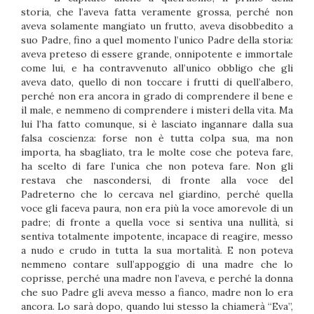
storia, che l’aveva fatta veramente grossa, perché non
aveva solamente mangiato un frutto, aveva disobbedito a
suo Padre, fino a quel momento l’unico Padre della storia:
aveva preteso di essere grande, onnipotente e immortale
come lui, e ha contravvenuto all’unico obbligo che gli
aveva dato, quello di non toccare i frutti di quell’albero,
perché non era ancora in grado di comprendere il bene e
il male, e nemmeno di comprendere i misteri della vita. Ma
lui l’ha fatto comunque, si è lasciato ingannare dalla sua
falsa coscienza: forse non è tutta colpa sua, ma non
importa, ha sbagliato, tra le molte cose che poteva fare,
ha scelto di fare l’unica che non poteva fare. Non gli
restava che nascondersi, di fronte alla voce del
Padreterno che lo cercava nel giardino, perché quella
voce gli faceva paura, non era più la voce amorevole di un
padre; di fronte a quella voce si sentiva una nullità, si
sentiva totalmente impotente, incapace di reagire, messo
a nudo e crudo in tutta la sua mortalità. E non poteva
nemmeno contare sull’appoggio di una madre che lo
coprisse, perché una madre non l’aveva, e perché la donna
che suo Padre gli aveva messo a fianco, madre non lo era
ancora. Lo sarà dopo, quando lui stesso la chiamerà “Eva”,