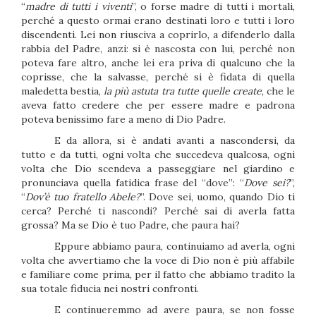
“
madre di tutti i viventi
”, o forse madre di tutti i mortali,
perché a questo ormai erano destinati loro e tutti i loro
discendenti. Lei non riusciva a coprirlo, a difenderlo dalla
rabbia del Padre, anzi: si è nascosta con lui, perché non
poteva fare altro, anche lei era priva di qualcuno che la
coprisse, che la salvasse, perché si è fidata di quella
maledetta bestia,
la più astuta tra tutte quelle create
, che le
aveva fatto credere che per essere madre e padrona
poteva benissimo fare a meno di Dio Padre.
E da allora, si è andati avanti a nascondersi, da
tutto e da tutti, ogni volta che succedeva qualcosa, ogni
volta che Dio scendeva a passeggiare nel giardino e
pronunciava quella fatidica frase del “dove”: “
Dove sei?
”,
“
Dov’è tuo fratello Abele?
”. Dove sei, uomo, quando Dio ti
cerca? Perché ti nascondi? Perché sai di averla fatta
grossa? Ma se Dio è tuo Padre, che paura hai?
Eppure abbiamo paura, continuiamo ad averla, ogni
volta che avvertiamo che la voce di Dio non è più affabile
e familiare come prima, per il fatto che abbiamo tradito la
sua totale fiducia nei nostri confronti.
E continueremmo ad avere paura, se non fosse