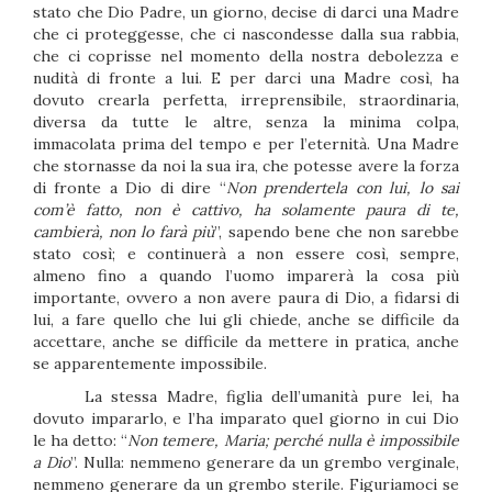
stato che Dio Padre, un giorno, decise di darci una Madre
che ci proteggesse, che ci nascondesse dalla sua rabbia,
che ci coprisse nel momento della nostra debolezza e
nudità di fronte a lui. E per darci una Madre così, ha
dovuto crearla perfetta, irreprensibile, straordinaria,
diversa da tutte le altre, senza la minima colpa,
immacolata prima del tempo e per l’eternità. Una Madre
che stornasse da noi la sua ira, che potesse avere la forza
di fronte a Dio di dire “
Non prendertela con lui, lo sai
com’è fatto, non è cattivo, ha solamente paura di te,
cambierà, non lo farà più
”, sapendo bene che non sarebbe
stato così; e continuerà a non essere così, sempre,
almeno fino a quando l’uomo imparerà la cosa più
importante, ovvero a non avere paura di Dio, a fidarsi di
lui, a fare quello che lui gli chiede, anche se difficile da
accettare, anche se difficile da mettere in pratica, anche
se apparentemente impossibile.
La stessa Madre, figlia dell’umanità pure lei, ha
dovuto impararlo, e l’ha imparato quel giorno in cui Dio
le ha detto: “
Non temere, Maria; perché nulla è impossibile
a Dio
”. Nulla: nemmeno generare da un grembo verginale,
nemmeno generare da un grembo sterile. Figuriamoci se