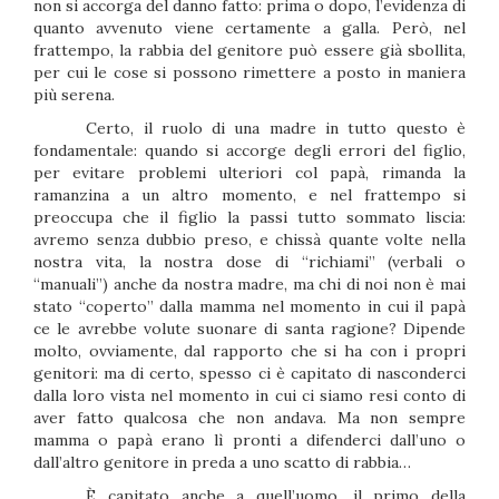
non si accorga del danno fatto: prima o dopo, l’evidenza di
quanto avvenuto viene certamente a galla. Però, nel
frattempo, la rabbia del genitore può essere già sbollita,
per cui le cose si possono rimettere a posto in maniera
più serena.
Certo, il ruolo di una madre in tutto questo è
fondamentale: quando si accorge degli errori del figlio,
per evitare problemi ulteriori col papà, rimanda la
ramanzina a un altro momento, e nel frattempo si
preoccupa che il figlio la passi tutto sommato liscia:
avremo senza dubbio preso, e chissà quante volte nella
nostra vita, la nostra dose di “richiami” (verbali o
“manuali”) anche da nostra madre, ma chi di noi non è mai
stato “coperto” dalla mamma nel momento in cui il papà
ce le avrebbe volute suonare di santa ragione? Dipende
molto, ovviamente, dal rapporto che si ha con i propri
genitori: ma di certo, spesso ci è capitato di nasconderci
dalla loro vista nel momento in cui ci siamo resi conto di
aver fatto qualcosa che non andava. Ma non sempre
mamma o papà erano lì pronti a difenderci dall’uno o
dall’altro genitore in preda a uno scatto di rabbia…
È capitato anche a quell’uomo, il primo della