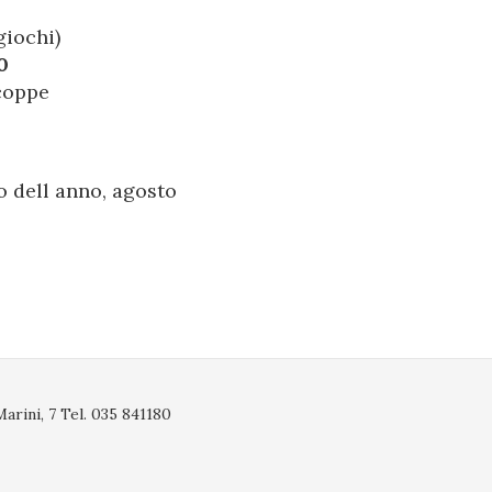
giochi)
0
coppe
o dell anno, agosto
rini, 7 Tel. 035 841180