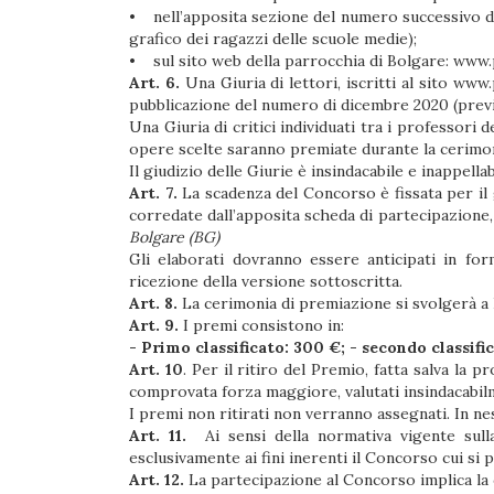
• nell’apposita sezione del numero successivo del
grafico dei ragazzi delle scuole medie);
• sul sito web della parrocchia di Bolgare:
www.p
Art. 6.
Una Giuria di lettori, iscritti al sito
www.p
pubblicazione del numero di dicembre 2020 (previ
Una Giuria di critici individuati tra i professori 
opere scelte saranno premiate durante la cerimon
Il giudizio delle Giurie è insindacabile e inappellab
Art. 7.
La scadenza del Concorso è fissata per il g
corredate dall’apposita scheda di partecipazion
Bolgare (BG)
Gli elaborati dovranno essere anticipati in for
ricezione della versione sottoscritta.
Art. 8.
La cerimonia di premiazione si svolgerà a 
Art. 9.
I premi consistono in:
- Primo classificato: 300 €; - secondo classific
Art. 10
. Per il ritiro del Premio, fatta salva la 
comprovata forza maggiore, valutati insindacabilm
I premi non ritirati non verranno assegnati. In ne
Art. 11.
Ai sensi della normativa vigente sulla 
esclusivamente ai fini inerenti il Concorso cui si p
Art. 12.
La partecipazione al Concorso implica la