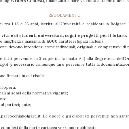
 Writers Contest), finalizzato a dare visibilità al talento nella sc
REGOLAMENTO
 tra i 18 e 26 anni, iscritti all’Università e residenti in Bolgare
vita e di studenti universitari, sogni e progetti per il futuro.
ere lunghezza massima di
4000
caratteri (spazi inclusi).
vori devono intendersi come individuali, originali e comprensivi di t
i pervenire in 3 copie (in formato A4) alla Segreteria dell’Orat
bg.it
(è necessario comunque fare pervenire tutta la documentazion
e firmata in cui risulti:
ll’opera;
li ai sensi della normativa vigente;
nto;
 al partecipante;
parrocchiabolgare.it
. Le opere e gli elaborati pervenuti non saran
 e completi della parte cartacea verranno pubblicati: