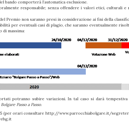
 del bando comporterà l’automatica esclusione.
lmente responsabile; senza offendere i valori etici, culturali e r
 del Premio non saranno presi in considerazione ai fini della classific
bilità per eventuali casi di plagio, che saranno eventualmente risol
o di massima:
tati potranno subire variazioni. In tal caso si darà tempestiva 
o
Bolgare Passo a Passo
.
5 (per orari consultare
http://www.parrocchiabolgare.it/segreter
ebg.it