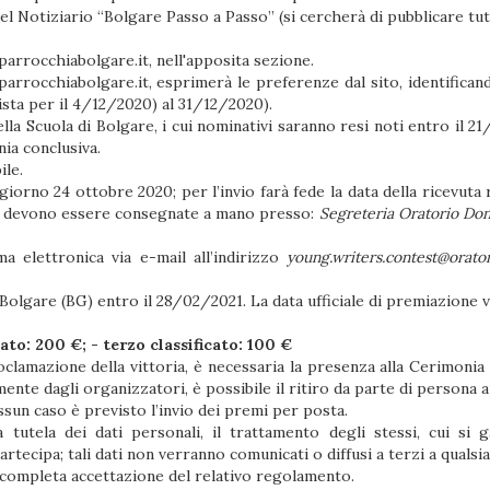
 Notiziario “Bolgare Passo a Passo” (si cercherà di pubblicare tut
arrocchiabolgare.it
, nell'apposita sezione.
arrocchiabolgare.it
, esprimerà le preferenze dal sito, identificando
sta per il 4/12/2020) al 31/12/2020).
della Scuola di Bolgare, i cui nominativi saranno resi noti entro il 2
ia conclusiva.
ile.
iorno 24 ottobre 2020; per l’invio farà fede la data della ricevuta r
e, devono essere consegnate a mano presso:
Segreteria Oratorio Don
ma elettronica via e-mail all’indirizzo
young.writers.contest@orator
Bolgare (BG) entro il 28/02/2021. La data ufficiale di premiazione 
ato: 200 €; - terzo classificato: 100 €
proclamazione della vittoria, è necessaria la presenza alla Cerimonia
ente dagli organizzatori, è possibile il ritiro da parte di persona
ssun caso è previsto l’invio dei premi per posta.
tutela dei dati personali, il trattamento degli stessi, cui si g
artecipa; tali dati non verranno comunicati o diffusi a terzi a qualsias
 completa accettazione del relativo regolamento.