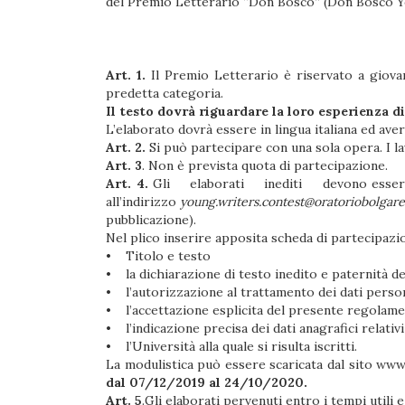
del Premio Letterario “Don Bosco” (Don Bosco Young
Art. 1.
Il Premio Letterario è riservato a giovani
predetta categoria.
Il testo dovrà riguardare la loro esperienza di 
L’elaborato dovrà essere in lingua italiana ed av
Art. 2.
Si può partecipare con una sola opera. I la
Art. 3
. Non è prevista quota di partecipazione.
Art. 4.
Gli elaborati inediti devono essere fatt
all’indirizzo
young.writers.contest@oratoriobolgare
pubblicazione).
Nel plico inserire apposita scheda di partecipazion
• Titolo e testo
• la dichiarazione di testo inedito e paternità de
• l’autorizzazione al trattamento dei dati persona
• l’accettazione esplicita del presente regolame
• l’indicazione precisa dei dati anagrafici relativi
• l’Università alla quale si risulta iscritti.
La modulistica può essere scaricata dal sito
www.
dal 07/12/2019 al 24/10/2020.
Art. 5
.Gli elaborati pervenuti entro i tempi utili